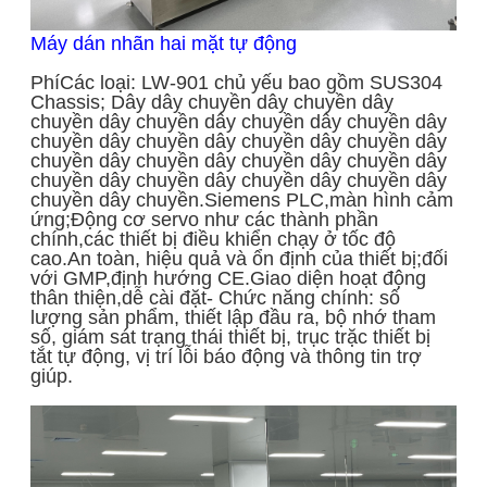
Máy dán nhãn hai mặt tự động
Phí
Các loại: LW-901 chủ yếu bao gồm SUS304
Chassis; Dây dây chuyền dây chuyền dây
chuyền dây chuyền dây chuyền dây chuyền dây
chuyền dây chuyền dây chuyền dây chuyền dây
chuyền dây chuyền dây chuyền dây chuyền dây
chuyền dây chuyền dây chuyền dây chuyền dây
chuyền dây chuyền.Siemens PLC,màn hình cảm
ứng;Động cơ servo như các thành phần
chính,các thiết bị điều khiển chạy ở tốc độ
cao.An toàn, hiệu quả và ổn định của thiết bị;đối
với GMP,định hướng CE.Giao diện hoạt động
thân thiện,dễ cài đặt- Chức năng chính: số
lượng sản phẩm, thiết lập đầu ra, bộ nhớ tham
số, giám sát trạng thái thiết bị, trục trặc thiết bị
tắt tự động, vị trí lỗi báo động và thông tin trợ
giúp.