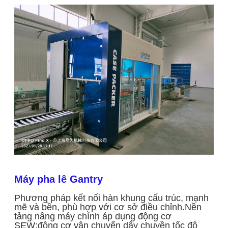
Máy pha lê Gantry
Phương pháp kết nối hàn khung cấu trúc, mạnh
mẽ và bền, phù hợp với cơ sở điều chỉnh.Nền
tảng nâng máy chính áp dụng động cơ
SEW;động cơ vận chuyển dây chuyền tốc độ