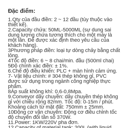
Đặc điểm:
1.Qty của đầu điền: 2 ~ 12 đầu (tùy thuộc vào
thiết kế).
2.Capacity chứa: 50ML-5000ML (sự dung sai
dung lượng chứa tương thích cho một máy là
một lần. Để được xác định theo yêu cầu của
khách hàng).
3Phương pháp điền: loại tự dòng chảy bằng chất
lỏng.
4Tốc độ điền: 6 ~ 8 chai/min. đầu (500ml chai)
5Độ chính xác điền: ± 1%.
6.Chế độ điều khiển: PLC + màn hình cảm ứng.
7- Vật liệu chính: # 304 thép không gỉ, PVC
được sử dụng trong ngành công nghiệp thực
phẩm.
8Áp suất không khí: 0,6-0,8Mpa.
9.Conveyor dây chuyền: dây chuyền thép không
gỉ với chiều rộng 82mm. Tốc độ: 0-15m / phút.
Khoảng cách từ mặt đất: 750mm ± 25mm.
10Động cơ vận chuyển: Động cơ điều chỉnh tốc
độ chuyển đổi tần số 370W.
11.Power: 1KW/220V pha đơn.
12.Capacity of material tank: 200L (with liquid