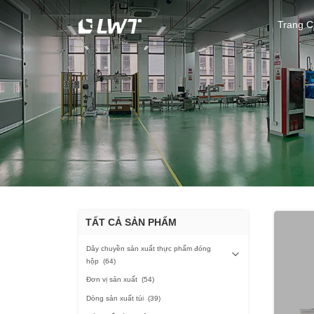
Trang 
TẤT CẢ SẢN PHẨM
Dây chuyền sản xuất thực phẩm đóng
hộp
(64)
Đơn vị sản xuất
(54)
Dòng sản xuất túi
(39)