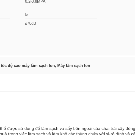
0,2-0,8MPA
ồn:
≤70dB
i tốc độ cao máy làm sạch lon
,
Máy làm sạch lon
 thể được sử dụng để làm sạch và sấy bên ngoài của chai trái cây đóng
u quả trong việc làm sạch và làm khô các thùng chứa với xi-rô dính và c