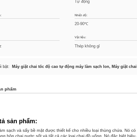
Tự động
:
Nhiệt độ:
20-90℃
Vật liệu:
z
Thép không gỉ
i bật:
Máy giặt chai tốc độ cao tự động máy làm sạch lon
,
Máy giặt cha
ản phẩm
tả sản phẩm:
àm sạch và sấy bề mặt được thiết kế cho nhiều loại thùng chứa. Nó có
đóng hộp,chai nước sốt và tất cả các loại chai đồ uống. Nó đặc biệt hiệ