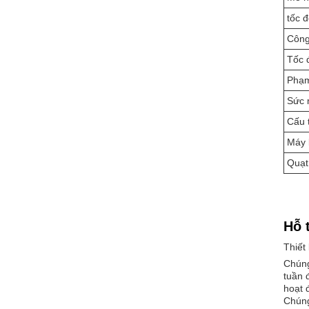
tốc 
Công
Tốc 
Phạm
Sức 
Cấu 
Máy 
Quạt
Hỗ 
Thiết 
Chúng
tuần 
hoạt 
Chúng