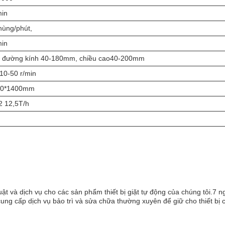
min
hùng/phút,
min
 đường kính 40-180mm, chiều cao40-200mm
10-50 r/min
00*1400mm
2 12,5T/h
uật và dịch vụ cho các sản phẩm thiết bị giặt tự động của chúng tôi.7 
cung cấp dịch vụ bảo trì và sửa chữa thường xuyên để giữ cho thiết bị 