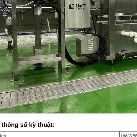
 thông số kỹ thuật:
ình
LW-WB6