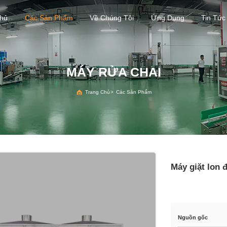
Chủ
Các Sản Phẩm
Về Chúng Tôi
Ứng Dụng
Tin Tức
MÁY RỬA CHAI
Trang Chủ
>
Các Sản Phẩm
Máy giặt lon
Nguồn gốc