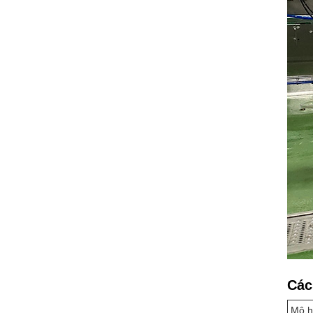
Các
Mô h