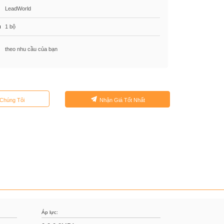
LeadWorld
u
1 bộ
theo nhu cầu của bạn
 Chúng Tôi
Nhận Giá Tốt Nhất
Áp lực: