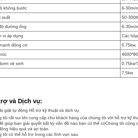
độ không bước
6-30m/
 suất
50-300t
độ đường ống
6-30m/
 vi áp dụng
Các hộp
mạnh động cơ
0.75kw, 
trúc
4600*8
bơm vệ sinh
0.75kw*
7.5kw
trợ và Dịch vụ:
bị giặt tự động Hỗ trợ kỹ thuật và dịch vụ
 tôi rất vui khi cung cấp cho khách hàng của chúng tôi với hỗ trợ kỹ th
để giúp bạn giải quyết bất kỳ vấn đề nào bạn có thể cóChúng tôi cũng 
động hiệu quả và an toàn.
 tôi có thể hỗ trợ trong các lĩnh vực sau: