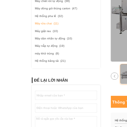
Máy chiết rót tự động
(38)
Máy đóng gói thùng carton
(47)
Hệ thống pha lê
(32)
Máy rửa chai
(11)
Máy giặt rau
(10)
Máy dán nhãn tự động
(10)
Máy nắp tự động
(19)
máy khử trùng
(8)
Hệ thống băng tải
(21)
ĐỂ LẠI LỜI NHẮN
Thông 
Hệ thống