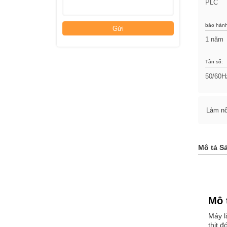
PLC
bảo hành
Gửi
1 năm
Tần số:
50/60H
Làm nổ
Mô tả S
Mô 
Máy l
thịt 